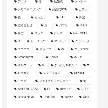
アニメ
冬
結婚式
メドレー
クリスマスソング
結婚式BGM
カフェ
夏
まったり
BAR
邦楽
詰め合わせ
雨
ジブリ
R＆B
東方
ロック
ジャズ
R&B SOUL
DJ
ヒーリング
アレンジ
クラシック
ニコニコ
ドライブ
春
クリスマス
Smoothjazz
Remix
ボカロ
オルゴール
夜
まったり揺れたい
❤
ロマサガ
フュージョン
HIPHOP
アコギ
ファイナルファンタジー
海
SMOOTH JAZZ
FF
ボサノバ
J-POP
Bossa Nova
Perfume
きれい
Girls