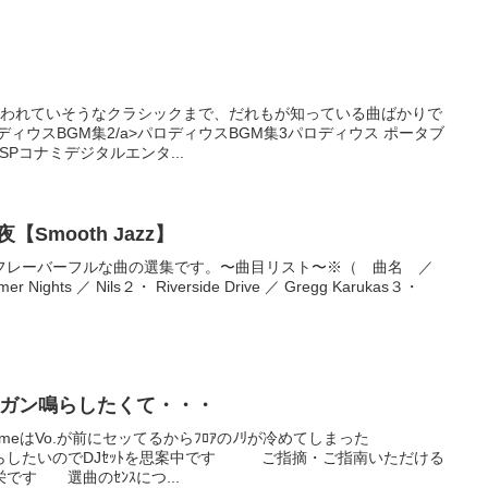
使われていそうなクラシックまで、だれもが知っている曲ばかりで
ィウスBGM集2/a>パロディウスBGM集3パロディウス ポータブ
PSPコナミデジタルエンタ...
Smooth Jazz】
フレーバーフルな曲の選集です。〜曲目リスト〜※（ 曲名 ／
hts ／ Nils２・ Riverside Drive ／ Gregg Karukas３・
でガンガン鳴らしたくて・・・
fumeはVo.が前にセッてるからﾌﾛｱのﾉﾘが冷めてしまった
したいのでDJｾｯﾄを思案中です ご指摘・ご指南いただける
です 選曲のｾﾝｽにつ...