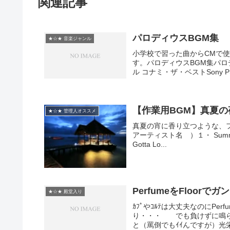
関連記事
パロディウスBGM集
★☆★ 音楽ジャンル
小学校で習った曲からCMで
す。パロディウスBGM集パロデ
ル コナミ・ザ・ベストSony 
【作業用BGM】真夏の夜【
★☆★ 管理人オススメ
真夏の宵に香り立つような、
アーティスト名 ）１・ Summer Nig
Gotta Lo...
PerfumeをFloor
★☆★ 殿堂入り
ｶﾌﾟやｺﾙﾃは大丈夫なのにPer
り・・・ でも負けずに鳴ら
と（罵倒でもｲｲんですが）光栄