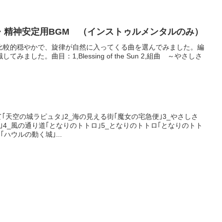
・精神安定用BGM （インストゥルメンタルのみ）
比較的穏やかで、旋律が自然に入ってくる曲を選んでみました。編
ました。曲目：1,Blessing of the Sun 2,組曲 ～やさしさ
せて｢天空の城ラピュタ｣2_海の見える街｢魔女の宅急便｣3_やさしさ
｣4_風の通り道｢となりのトトロ｣5_となりのトトロ｢となりのトト
ハウルの動く城｣...