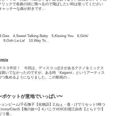
クリックで各曲の頭に飛べるので飛ばしたい時は使ってください
64 キャッチーな曲が好きです...
ee 4,Sweet Talking Baby 5,Kissing You 6,Girls'
 9,Ooh La-La! 10,Way To...
 mix
ックス３作目！ 今回は、ディスコっぽさがあるテクノをミックス
聴いてなかったのですが、ある時「Kagami」というアーティス
つ集めるようになりました。この動画の...
〜ポケットが意地でいっぱい〜
ションビーム/千石撫子【化物語】2,ねぇ・逃・げでリセット!/柊つ
ony/ClariS【俺の妹〜】4,バニラVOICE/堀江由衣【とらドラ!】
リ服...