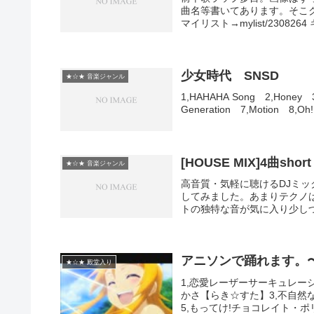
曲名等書いてあります。そこ
マイリスト→mylist/23082
少女時代 SNSD
★☆★ 音楽ジャンル
1,HAHAHA Song 2,Honey 3,G
Generation 7,Motion 8,Oh!
[HOUSE MIX]4曲short
★☆★ 音楽ジャンル
高音質・気軽に聴けるDJミ
してみました。あまりテクノは
トの独特な音が気に入り少しづ
アニソンで踊れます。
★☆★ 殿堂入り
1,恋愛レーザーサーキュレー
かさ【らき☆すた】3,不自然なir
5,もってけ!チョコレイト・ポリ