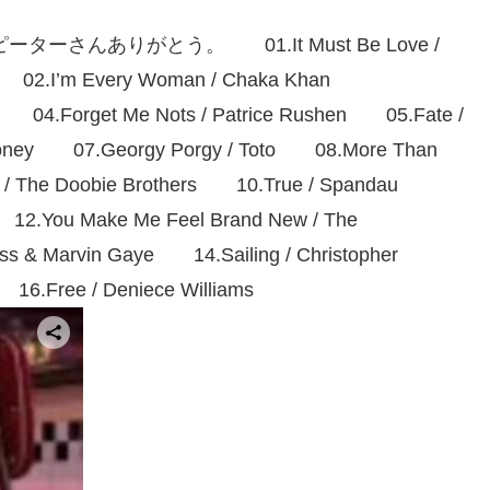
さんありがとう。 01.It Must Be Love /
iny 02.I’m Every Woman / Chaka Khan
on 04.Forget Me Nots / Patrice Rushen 05.Fate /
Honey 07.Georgy Porgy / Toto 08.More Than
 / The Doobie Brothers 10.True / Spandau
12.You Make Me Feel Brand New / The
oss & Marvin Gaye 14.Sailing / Christopher
16.Free / Deniece Williams