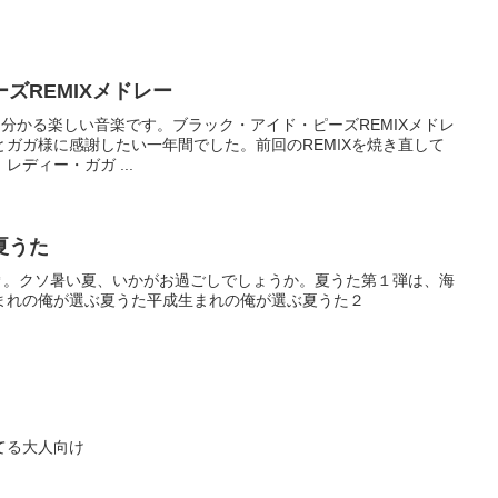
ズREMIXメドレー
asの猿でも分かる楽しい音楽です。ブラック・アイド・ピーズREMIXメドレ
ガガ様に感謝したい一年間でした。前回のREMIXを焼き直して
ディー・ガガ ...
夏うた
♂。クソ暑い夏、いかがお過ごしでしょうか。夏うた第１弾は、海
まれの俺が選ぶ夏うた平成生まれの俺が選ぶ夏うた２
てる大人向け