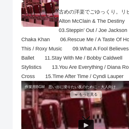
古めの洋楽でごゆっくり。リピーター
Alton McClain & The Dest
03.Steppin’ Out / Joe Jacks
Chaka Khan 06.Rescue Me / A Taste Of 
This / Roxy Music 09.What A Fool Believes
Ballet 11.Stay With Me / Bobby Caldwell 
Stylistics 13.You Are Everything / Diana R
Cross 15.Time After Time / Cyndi Lauper 