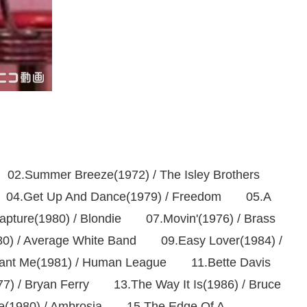
ton 02.Summer Breeze(1972) / The Isley Brothers
ne 04.Get Up And Dance(1979) / Freedom 05.A
pture(1980) / Blondie 07.Movin'(1976) / Brass
80) / Average White Band 09.Easy Lover(1984) /
u Want Me(1981) / Human League 11.Bette Davis
) / Bryan Ferry 13.The Way It Is(1986) / Bruce
e(1980) / Ambrosia 15.The Edge Of A