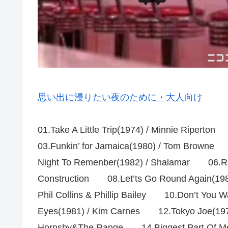
思い出に浸りたい夜のために・大人向け
01.Take A Little Trip(1974) / Minnie Riper
03.Funkin’ for Jamaica(1980) / Tom Brow
Night To Remenber(1982) / Shalamar 06.Ra
Construction 08.Let’ts Go Round Again(19
Phil Collins & Phillip Bailey 10.Don’t Yo
Eyes(1981) / Kim Carnes 12.Tokyo Joe(1977
Hornsby&The Range 14.Biggest Part Of M