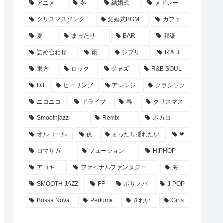
アニメ
冬
結婚式
メドレー
クリスマスソング
結婚式BGM
カフェ
夏
まったり
BAR
邦楽
詰め合わせ
雨
ジブリ
R＆B
東方
ロック
ジャズ
R&B SOUL
DJ
ヒーリング
アレンジ
クラシック
ニコニコ
ドライブ
春
クリスマス
Smoothjazz
Remix
ボカロ
オルゴール
夜
まったり揺れたい
❤
ロマサガ
フュージョン
HIPHOP
アコギ
ファイナルファンタジー
海
SMOOTH JAZZ
FF
ボサノバ
J-POP
Bossa Nova
Perfume
きれい
Girls