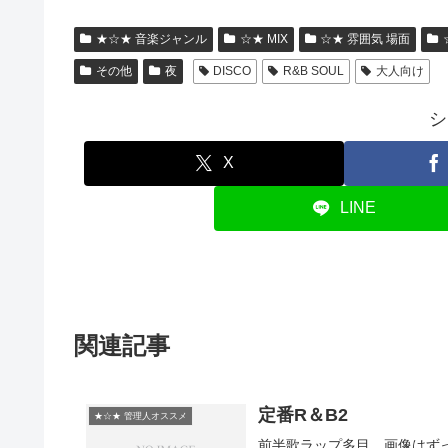
★☆★ 音楽ジャンル
☆★ MIX
☆★ 雰囲気 場面
その他
夜
DISCO
R&B SOUL
大人向け
シ
X
LINE
関連記事
定番R＆B2
★☆★ 管理人オススメ
前半歌ラップ多目。画像はず