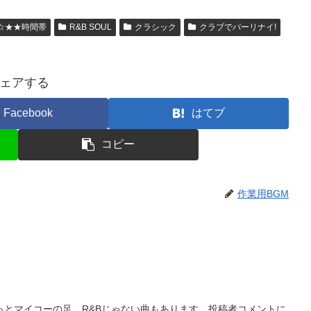
☆★★時間帯
R&B SOUL
クラシック
クラブでパーリナイ!
ェアする
Facebook
はてブ
コピー
作業用BGM
っとマイコーの足。R&Bじゃない曲もあります。投稿者コメントに