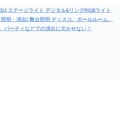
isco DJ ステージライト デジタル6リングRGBライト
ライト・照明・演出/ 舞台照明 ディスコ、ボールルーム、
、パーティなどでの演出に欠かせない！