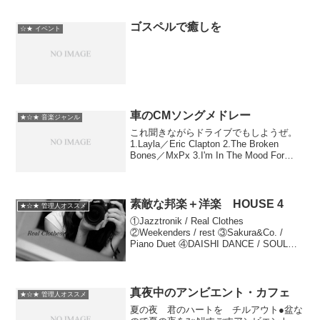
を選曲。■作曲はSUMOU動画の曲で有名
な「PRIDE」やモノノ怪の高梨康治。■た
ま...
ゴスペルで癒しを
☆★ イベント
車のCMソングメドレー
★☆★ 音楽ジャンル
これ聞きながらドライブでもしようぜ。
1.Layla／Eric Clapton 2.The Broken
Bones／MxPx 3.I'm In The Mood For
Dancing／Nolans 4.Up!!／Shania Twain
...
素敵な邦楽＋洋楽 HOUSE 4
★☆★ 管理人オススメ
①Jazztronik / Real Clothes
②Weekenders / rest ③Sakura&Co. /
Piano Duet ④DAISHI DANCE / SOUL
ROOTS⑤The Standard Club feat...
真夜中のアンビエント・カフェ
★☆★ 管理人オススメ
夏の夜 君のハートを チルアウト●盆な