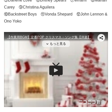
⑤Darlene Love ⑥Britney Spears ⑦Wham! ⑧Mariah
Carey ⑨Christina Aguilera
⑩Backstreet Boys ⑪Vonda Shepard ⑫John Lennon &
Ono Yoko