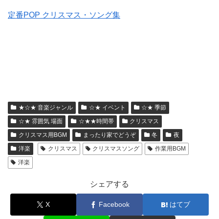
定番POP クリスマス・ソング集
★☆★ 音楽ジャンル
☆★ イベント
☆★ 季節
☆★ 雰囲気 場面
☆★★時間帯
クリスマス
クリスマス用BGM
まったり家でどうぞ
冬
夜
洋楽
クリスマス
クリスマスソング
作業用BGM
洋楽
シェアする
X
Facebook
はてブ