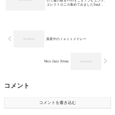
ので夏の夜をﾏｯﾀﾘすごすアンビエント、
エレクトロニカ集めてみましたSaul
Stokes, Markus Guentner, Electric Birds,
Kettel, Pub, Edgar Fr...
真夜中のＪａｚｚメドレー
Nico Jazz Xmas
コメント
コメントを書き込む