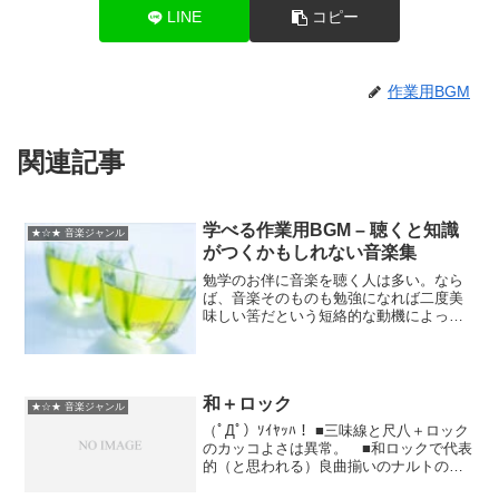
LINE
コピー
作業用BGM
関連記事
学べる作業用BGM – 聴くと知識
★☆★ 音楽ジャンル
がつくかもしれない音楽集
勉学のお伴に音楽を聴く人は多い。なら
ば、音楽そのものも勉強になれば二度美
味しい筈だという短絡的な動機によって
作成されたものである。しかし学ぶ内容
は私が決める。私のBGMは、アキラEKガ
ミに倣ってこの動画を開いた者に「良い
クリックですねぇ！」...
和＋ロック
★☆★ 音楽ジャンル
（ﾟДﾟ）ｿｲﾔｯﾊ！ ■三味線と尺八＋ロック
のカッコよさは異常。 ■和ロックで代表
的（と思われる）良曲揃いのナルトのサ
ントラから、尺八＆三味線メインなもの