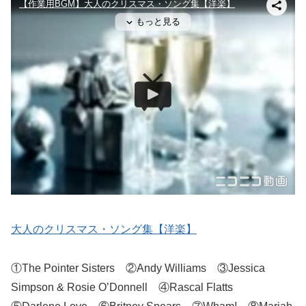
大人のクリスマス・ソング集【洋楽】
①The Pointer Sisters ②Andy Williams ③Jessica
Simpson & Rosie O’Donnell ④Rascal Flatts