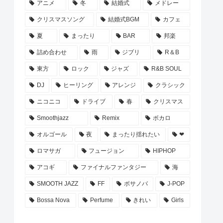
アニメ
冬
結婚式
メドレー
クリスマスソング
結婚式BGM
カフェ
夏
まったり
BAR
邦楽
詰め合わせ
雨
ジブリ
R＆B
東方
ロック
ジャズ
R&B SOUL
DJ
ヒーリング
アレンジ
クラシック
ニコニコ
ドライブ
春
クリスマス
Smoothjazz
Remix
ボカロ
オルゴール
夜
まったり揺れたい
❤
ロマサガ
フュージョン
HIPHOP
アコギ
ファイナルファンタジー
海
SMOOTH JAZZ
FF
ボサノバ
J-POP
Bossa Nova
Perfume
きれい
Girls