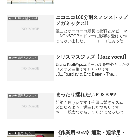
イ ［09:15］愛しのクリスティー
ヌ ［12:05］愛のオルゴ...
ニコニコ100分耐久ノンストップ
★☆★ 100分超えBGM
メガミックス!!
組曲とかニコニコ最長に挑戦とかビーマ
ニNONSTOPメドレーに影響を受けて作
っちゃいました。 ニコニコにあった曲
を中心に有名な曲もそうでない曲もごち
ゃ混ぜにして、遅い曲から順番に全部繋
ぎました。 繋ぎはﾄｰｼﾛです。 収録曲
クリスマスジャズ【Jazz vocal】
★☆★ 管理人オススメ
は全部で70曲！...
Diana Krallのjazzボーカルを中心としたク
リスマス曲集です♪セトリです
♪01.Fourplay & Eric Benet - The
Christmas Song02.Diana Krall - Jingle
Bells03.C...
まったり揺れたいＲ＆Ｂ❤2
★☆★ 管理人オススメ
即第４弾うｐです！今回は繋ぎがスムー
ズになるよう、選曲したつもりです
ｗ 残念ながら、５０分になったの
で、音質は６４kbpsになってしまいまし
た▄█▀█● スマソ・・・・・ で
も！！写真は少し多めなので、スライド
ショーでも見ながらマッタリ...
《作業用BGM》通勤・通学用・
★☆★ 音楽ジャンル