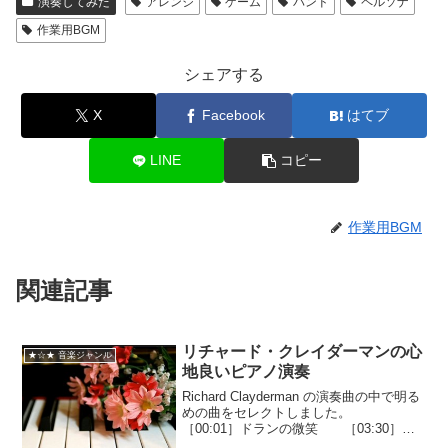
演奏してみた
アレンジ
ゲーム
バンド
ペルソナ
作業用BGM
シェアする
X
Facebook
はてブ
LINE
コピー
作業用BGM
関連記事
リチャード・クレイダーマンの心
★☆★ 音楽ジャンル
地良いピアノ演奏
Richard Clayderman の演奏曲の中で明る
めの曲をセレクトしました。
［00:01］ドランの微笑 ［03:30］リ
ストの愛の夢 ［06:40］レディ・ダ