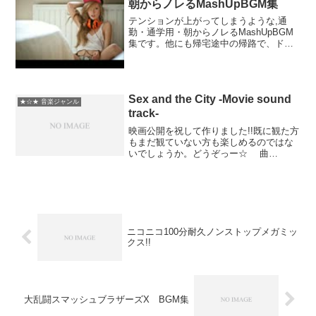
朝からノレるMashUpBGM集
テンションが上がってしまうような,通
勤・通学用・朝からノレるMashUpBGM
集です。他にも帰宅途中の帰路で、ドラ
イブしながら、勉強・読書や運動、ちょ
っとした休憩の合間など、どこでも聴け
るBGMです。《作業用BGM》通勤・通学
用・朝からノレ...
Sex and the City -Movie sound
★☆★ 音楽ジャンル
track-
映画公開を祝して作りました!!既に観た方
もまだ観ていない方も楽しめるのではな
いでしょうか。どうぞっー☆ 曲
順・・・01 Sex and the City Movie
Theme 02 Labels or Love 03 All Dress...
ニコニコ100分耐久ノンストップメガミッ
クス!!
大乱闘スマッシュブラザーズX BGM集