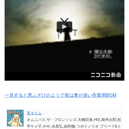
一見すると悪ふざけのようで実は奥が深い作業用BGM
笑タイム
オムニバス,ザ・ブロンソンズ,大橋巨泉,HIS,南州太郎,松
平ケメ子,やや,水原弘,由利徹,つボイノリオ,ブリーフ&ト