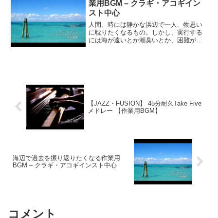
業用BGM – クラギ・アコギイン
スト中心
人間、時には静かな浜辺で一人、物思い
に耽りたくなるもの。しかし、実行する
には海が遠いとか潮臭いとか、困難がつ
きもの。そんなインドア派たそがれ屋さ
んに贈る、優しいギターのBGM。現実逃
避にも使えますが、後でどうなっても責
任は負いません。【曲目...
【JAZZ・FUSION】 45分耐久Take Five
メドレー 【作業用BGM】
海辺で過去を振り返りたくなる作業用
BGM – クラギ・アコギインスト中心
コメント