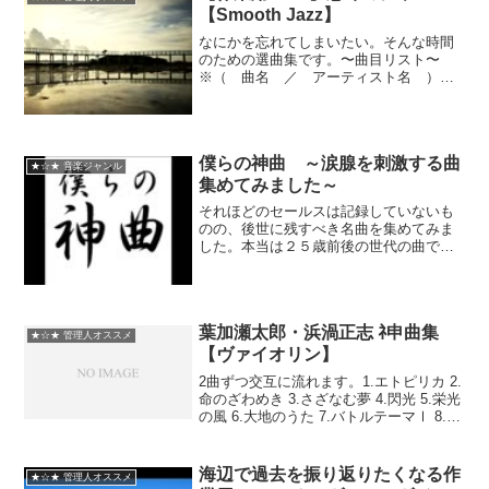
【Smooth Jazz】
なにかを忘れてしまいたい。そんな時間
のための選曲集です。〜曲目リスト〜
※（ 曲名 ／ アーティスト名 ）
１・ Sycamore Soul ／ Cindy Bradley
２・ Losing Summer ／ Andy Snitzer３・
Ta...
僕らの神曲 ～涙腺を刺激する曲
★☆★ 音楽ジャンル
集めてみました～
それほどのセールスは記録していないも
のの、後世に残すべき名曲を集めてみま
した。本当は２５歳前後の世代の曲で作
りたかったのですが、無理でした。た
だ、年代が広いぶん思い出深い曲もある
のではないでしょうか？後半になるにつ
れて昼から夕方っぽくまとめ...
葉加瀬太郎・浜渦正志 ﾈ申曲集
★☆★ 管理人オススメ
【ヴァイオリン】
2曲ずつ交互に流れます。1.エトピリカ 2.
命のざわめき 3.さざなむ夢 4.閃光 5.栄光
の風 6.大地のうた 7.バトルテーマⅠ 8.心
奮わす「窮鼠の神楽」 9.情熱大陸 10.冷
静と情熱のあいだ 11.Aeolic Guardian ...
海辺で過去を振り返りたくなる作
★☆★ 管理人オススメ