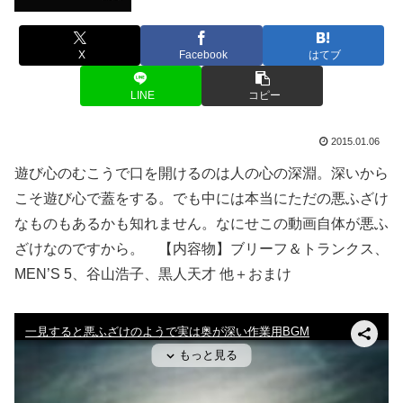
X
Facebook
はてブ
LINE
コピー
2015.01.06
遊び心のむこうで口を開けるのは人の心の深淵。深いから
こそ遊び心で蓋をする。でも中には本当にただの悪ふざけ
なものもあるかも知れません。なにせこの動画自体が悪ふ
ざけなのですから。 【内容物】ブリーフ＆トランクス、
MEN’S 5、谷山浩子、黒人天才 他＋おまけ