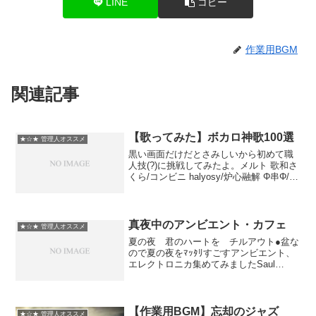
LINE
コピー
作業用BGM
関連記事
【歌ってみた】ボカロ神歌100選
★☆★ 管理人オススメ
黒い画面だけだとさみしいから初めて職
人技(?)に挑戦してみたよ。メルト 歌和さ
くら/コンビニ halyosy/炉心融解 Φ串Φ/チ
ョコレート・トレイン タイツォン/悪ノ娘
なまこにゅる粉/悪ノ召使 ヤマイ/ブラッ
ク★ロックシューター ゴム/...
真夜中のアンビエント・カフェ
★☆★ 管理人オススメ
夏の夜 君のハートを チルアウト●盆な
ので夏の夜をﾏｯﾀﾘすごすアンビエント、
エレクトロニカ集めてみましたSaul
Stokes, Markus Guentner, Electric Birds,
Kettel, Pub, Edgar Fr...
【作業用BGM】忘却のジャズ
★☆★ 管理人オススメ