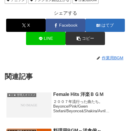
アニソン
テンション跳ね上がる
作業用BGM
シェアする
X
Facebook
はてブ
LINE
コピー
作業用BGM
関連記事
Female Hits 洋楽ＢＧＭ
★☆★ 管理人オススメ
２００７年流行った曲たち。
Beyonce/Pink/Gwen
Stefani/Beyonce&Shakira/Avril
LAvigne/Christina Aguilera/Kelly
Clarkson/Carrie Underwood/...
料理用BGM～洋食偏～