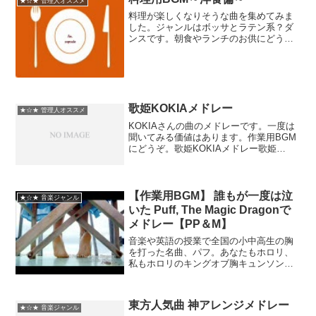
★☆★ 管理人オススメ
料理が楽しくなりそうな曲を集めてみま
した。ジャンルはボッサとラテン系？ダ
ンスです。朝食やランチのお供にどう
ぞ。料理用BGM～洋食偏～洋食編のBGM
のアンコールを頂いたので若干趣向を変
えて第二弾。パン料理やスイーツ作りに
合いそう？食事のBGM...
歌姫KOKIAメドレー
★☆★ 管理人オススメ
KOKIAさんの曲のメドレーです。一度は
聞いてみる価値はあります。作業用BGM
にどうぞ。歌姫KOKIAメドレー歌姫
KOKIAメドレー2
【作業用BGM】 誰もが一度は泣
★☆★ 音楽ジャンル
いた Puff, The Magic Dragonで
メドレー【PP＆M】
音楽や英語の授業で全国の小中高生の胸
を打った名曲、パフ。あなたもホロリ、
私もホロリのキングオブ胸キュンソング
を怒涛の9連発。正にせつなさみだれう
ち。Mary Traversに捧
ぐ。 【内容物】1.Peter,
東方人気曲 神アレンジメドレー
Paul & Ma...
★☆★ 音楽ジャンル