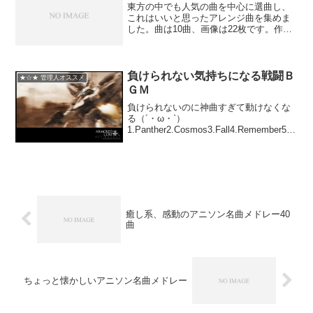
東方の中でも人気の曲を中心に選曲し、
これはいいと思ったアレンジ曲を集めま
した。曲は10曲、画像は22枚です。作業
用にとても適していると思いますノ_
＜。)東方のアレンジは数多く存在し過ぎ
ているので、個人的に気に入った曲を選
んだつもりです
負けられない気持ちになる戦闘Ｂ
★☆★ 管理人オススメ
ＧＭ
負けられないのに神曲すぎて動けなくな
る（´・ω・`）
1.Panther2.Cosmos3.Fall4.Remember5.z
ero6.TheLiberationofGracemeria7.ShowTi
me8.SnakeEaterあえてRP...
癒し系、感動のアニソン名曲メドレー40
曲
ちょっと懐かしいアニソン名曲メドレー