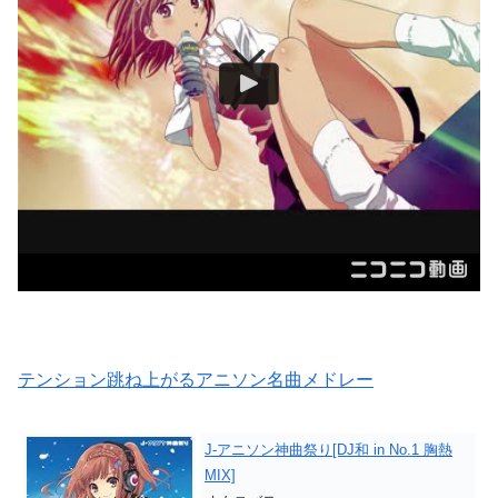
テンション跳ね上がるアニソン名曲メドレー
J-アニソン神曲祭り[DJ和 in No.1 胸熱
MIX]