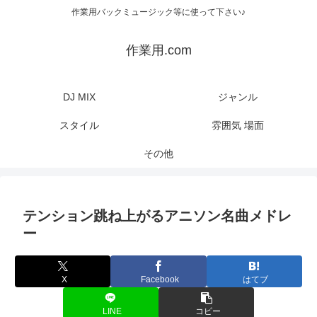
作業用バックミュージック等に使って下さい♪
作業用.com
DJ MIX
ジャンル
スタイル
雰囲気 場面
その他
テンション跳ね上がるアニソン名曲メドレ
ー
X
Facebook
はてブ
LINE
コピー