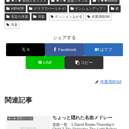
★☆★ 管理人オススメ
★☆★ 音楽ジャンル
☆★★時間帯
HIPHOP
クラブでパーリナイ!
テンションアップ！
夜
安定の洋楽
洋楽
テンション上がる
作業用BGM
洋楽
シェアする
X
Facebook
はてブ
LINE
コピー
作業用BGM
関連記事
ちょっと隠れた名曲メドレー
★☆★ 音楽ジャンル
楽曲一覧 1.David Bowie-Thursday's