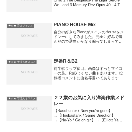
Child 2.The Delgados-The Light Before
We Land 3.Mercury Rev-Opus 40 4.The
Flaming Lips-Do ...
PIANO HOUSE Mix
★☆★ 音楽ジャンル
自分の好きなPianoがメインのHouseをメ
ドレーにしてみました。完全に好みで選
んだので選曲がかなり偏ってしまってま
すが楽しんで貰えれば幸いです。■音ゲー
モノとかもありますが、自作リストを公
開しました。mylist/2452611■Hou...
定番R＆B2
★☆★ 管理人オススメ
前半歌ラップ多目。画像はずっとマイコ
ーの足。R&Bじゃない曲もあります。投
稿者コメントに曲名等書いてあります。
そこクリックで各曲の頭に飛べるので飛
ばしたい時は使ってください マイリス
ト→mylist/2308264 キャッチーな曲が好
きです...
２２歳のお気に入り洋楽作業メド
★☆★ 管理人オススメ
レー
【Basshunter / Now you're gone】
→【Hoobastank / Same Direction】
→【Ne-Yo / Go on girl】→【Elliott Yamin
/ Wait For You】→【Kano f...