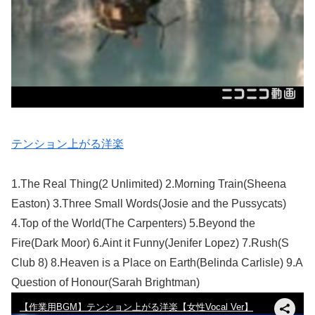
テンション上がる洋楽
1.The Real Thing(2 Unlimited) 2.Morning Train(Sheena
Easton) 3.Three Small Words(Josie and the Pussycats)
4.Top of the World(The Carpenters) 5.Beyond the
Fire(Dark Moor) 6.Aint it Funny(Jenifer Lopez) 7.Rush(S
Club 8) 8.Heaven is a Place on Earth(Belinda Carlisle) 9.A
Question of Honour(Sarah Brightman)