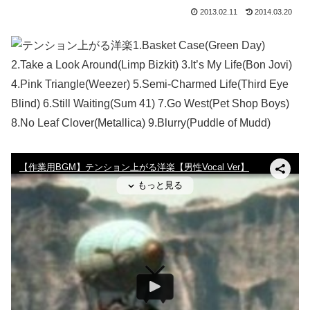
2013.02.11
2014.03.20
1.Basket Case(Green Day)
2.Take a Look Around(Limp Bizkit) 3.It’s My Life(Bon Jovi)
4.Pink Triangle(Weezer) 5.Semi-Charmed Life(Third Eye
Blind) 6.Still Waiting(Sum 41) 7.Go West(Pet Shop Boys)
8.No Leaf Clover(Metallica) 9.Blurry(Puddle of Mudd)