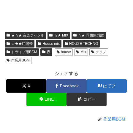
★☆★ 音楽ジャンル
☆★ MIX
☆★ 雰囲気 場面
☆★★時間帯
House mix
HOUSE TECHNO
ドライブ用BGM
夜
house
Mix
テクノ
作業用BGM
シェアする
X
Facebook
はてブ
LINE
コピー
作業用BGM