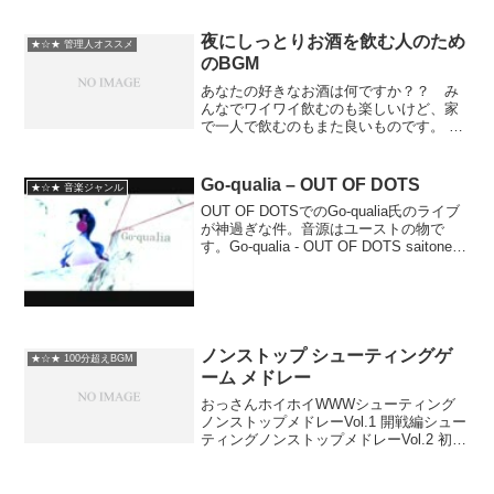
Me...
夜にしっとりお酒を飲む人のため
★☆★ 管理人オススメ
のBGM
あなたの好きなお酒は何ですか？？ み
んなでワイワイ飲むのも楽しいけど、家
で一人で飲むのもまた良いものです。 そ
んな時にリラックスして聞ける曲を選ん
でみました。 一曲目こそジャズですが、
他はちょっと違う感じの曲を。 今日は何
Go-qualia – OUT OF DOTS
★☆★ 音楽ジャンル
を飲まれます？？....
OUT OF DOTSでのGo-qualia氏のライブ
が神過ぎな件。音源はユーストの物で
す。Go-qualia - OUT OF DOTS saitone -
OUT OF DOTS Puella MagiGo-
qualiaVirgin B...
ノンストップ シューティングゲ
★☆★ 100分超えBGM
ーム メドレー
おっさんホイホイWWWシューティング
ノンストップメドレーVol.1 開戦編シュー
ティングノンストップメドレーVol.2 初戦
編シューティングノンストップメドレー
Vol.3 前哨戦編シューティングノンストッ
プメドレーVol.4 激戦編シューテ...