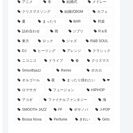
アニメ
冬
結婚式
メドレー
クリスマスソング
結婚式BGM
カフェ
夏
まったり
BAR
邦楽
詰め合わせ
雨
ジブリ
R＆B
東方
ロック
ジャズ
R&B SOUL
DJ
ヒーリング
アレンジ
クラシック
ニコニコ
ドライブ
春
クリスマス
Smoothjazz
Remix
ボカロ
オルゴール
夜
まったり揺れたい
❤
ロマサガ
フュージョン
HIPHOP
アコギ
ファイナルファンタジー
海
SMOOTH JAZZ
FF
ボサノバ
J-POP
Bossa Nova
Perfume
きれい
Girls