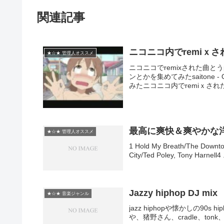
関連記事
ニコニコ内でremiｘ
★☆★ 管理人オススメ
ニコニコでremixされた曲と
ンとかを集めてみたsaitone 
みたニコニコ内でremiｘされたア
最高に爽快＆爽やかな
★☆★ 管理人オススメ
1 Hold My Breath/The Downtow
City/Ted Poley, Tony Harnell4 .
Jazzy hiphop DJ mix
★☆★ 音楽ジャンル
jazz hiphopや懐かしの90s hi
や、猪野さん、cradle、tonk