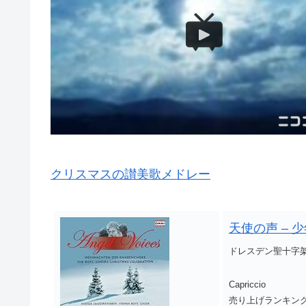
クリスマスの讃美歌メドレー
天使の声 –
ドレスデン聖十字
Capriccio
売り上げランキング :