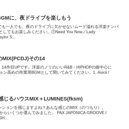
BGMに、夜ドライブを楽しもう
でも一人でも、夜のドライブに欠かせないムード溢れる洋楽ナンバ
てもお楽しみください。①Need You Now／Lady
lor S...
X(PCDJ)その14
4作目UPです。洋楽のノリのいいR&B・HIPHOPの曲中心に
ョン高めの作業用BGMとして聞いてみてください。1. Avicii /
じるハウスMIX＋LUMINES(fksm)
ンションを感じますよね？あんな感じのMIX（のつもり）。
らいくつか選んでみました。 PAX JAPONICA GROOVE /
H...