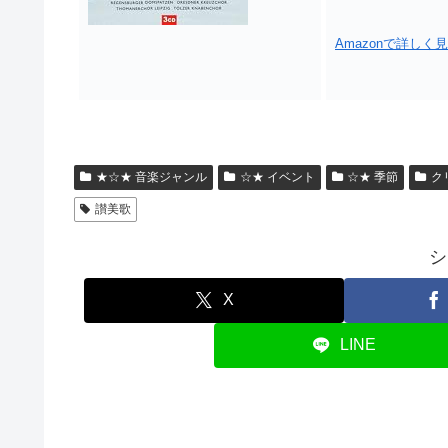
Amazonで詳しく
★☆★ 音楽ジャンル
☆★ イベント
☆★ 季節
ク
讃美歌
シ
X
LINE