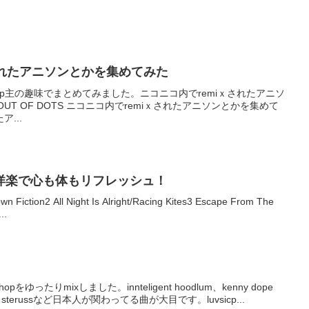
されたアニソンとかを集めてみた
うp主の趣味でまとめてみました。ニコニコ内でremiｘされたアニソ
- OUT OF DOTS ニコニコ内でremiｘされたアニソンとかを集めて
...
洋楽で心も体もリフレッシュ！
n Fiction2 All Night Is Alright/Racing Kites3 Escape From The
..
phopをゆったりmixしました。innteligent hoodlum、kenny dope
、sterussなど日本人が関わってる曲が大目です。luvsicp...