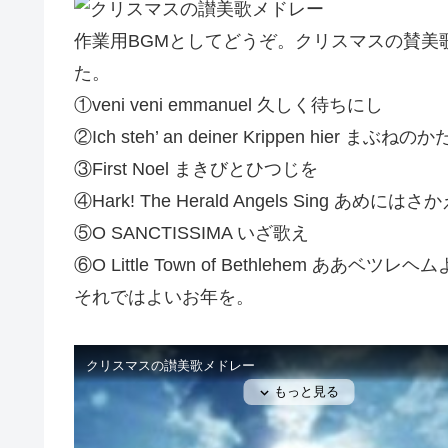
作業用BGMとしてどうぞ。クリスマスの賛美
た。
①veni veni emmanuel 久しく待ちにし
②Ich steh’ an deiner Krippen hier 
③First Noel まきびとひつじを
④Hark! The Herald Angels Sing あめにはさ
⑤O SANCTISSIMA いざ歌え
⑥O Little Town of Bethlehem ああベツレヘ
それではよいお年を。