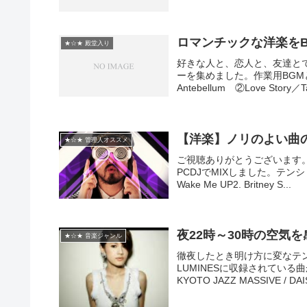
ロマンチックな洋楽を
★☆★ 殿堂入り
好きな人と、恋人と、友達と
ーを集めました。作業用BGMとし
Antebellum ②Love Story／Tay
【洋楽】ノリのよい曲のMI
★☆★ 管理人オススメ
ご視聴ありがとうございます。1
PCDJでMIXしました。テンシ
Wake Me UP2. Britney S...
夜22時～30時の空気を感
★☆★ 音楽ジャンル
徹夜したとき明け方に変なテ
LUMINESに収録されている曲か
KYOTO JAZZ MASSIVE / DAIS