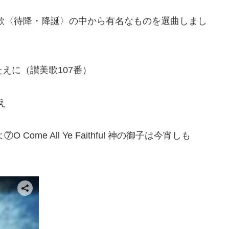
歌〈待降・降誕〉の中から有名なものを選曲しまし
まぶねのかたえに（讃美歌107番）
かえ
ムよ⑦O Come All Ye Faithful 神の御子は今宵しも