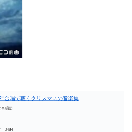
 少年合唱で聴くクリスマスの音楽集
架合唱団
 3484