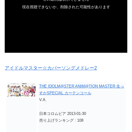
アイドルマスター☆カバーソングメドレー2
THE IDOLM@STER ANIM@TION MASTER 生っ
すかSPECIAL カーテンコール
V.A.
日本コロムビア 2013-01-30
売り上げランキング : 108