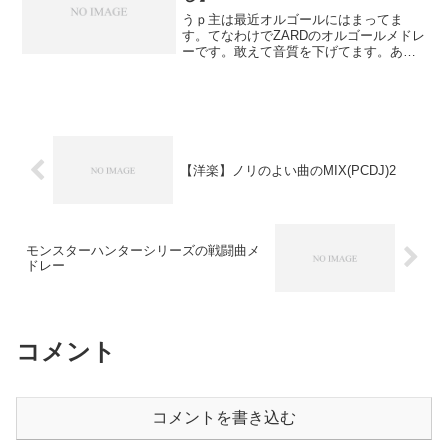
うｐ主は最近オルゴールにはまってま
す。てなわけでZARDのオルゴールメドレ
ーです。敢えて音質を下げてます。あと
市場のCDにはDISC2も入っており、なお
かつ音質は比べ物にならないくらいイイ
です。よければ購入も考えてみてはどう
でしょうか？ZA...
【洋楽】ノリのよい曲のMIX(PCDJ)2
モンスターハンターシリーズの戦闘曲メ
ドレー
コメント
コメントを書き込む