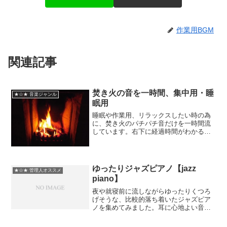
作業用BGM
関連記事
焚き火の音を一時間、集中用・睡
★☆★ 音楽ジャンル
眠用
睡眠や作業用、リラックスしたい時の為
に、焚き火のパチパチ音だけを一時間流
しています。右下に経過時間­がわかるよ
うにタイマーも設置しました。また、画
像は5分置きに変わります。焚き火の音を
一時間、集中用・睡眠用
ゆったりジャズピアノ【jazz
★☆★ 管理人オススメ
piano】
夜や就寝前に流しながらゆったりくつろ
げそうな、比較的落ち着いたジャズピア
ノを集めてみました。耳に心地よい音量
でお召し上がりくださいｗセトリです
♪01.Beatlejazz - Junk02.Antonio