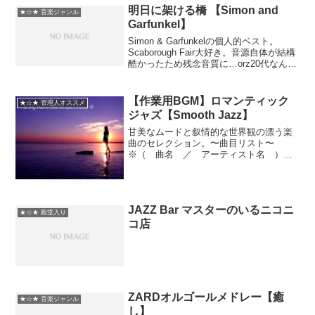
Farao,Miroslav Vi...
明日に架ける橋 【Simon and
★☆★ 音楽ジャンル
Garfunkel】
Simon & Garfunkelの個人的ベスト。
Scaborough Fair大好き。音源自体が結構
酷かったため残念音質に…orz20代なんで
定番曲をはずしてるかもしれませんがご
容赦くださいorz1.El Condor Pasa(コンド
ル...
【作業用BGM】ロマンティック
★☆★ 管理人オススメ
ジャズ【Smooth Jazz】
甘美なムードと叙情的な世界観の漂う楽
曲のセレクション。〜曲目リスト〜
※（ 曲名 ／ アーティスト名 ）
１・ Fly Me To The Moon ／ Jimmy
Sommers２・ Here And Now ／ Richard
Elliot...
JAZZ Bar マスターのいるニコニ
★☆★ 殿堂入り
コ店
ZARDオルゴールメドレー【癒
★☆★ 音楽ジャンル
し】