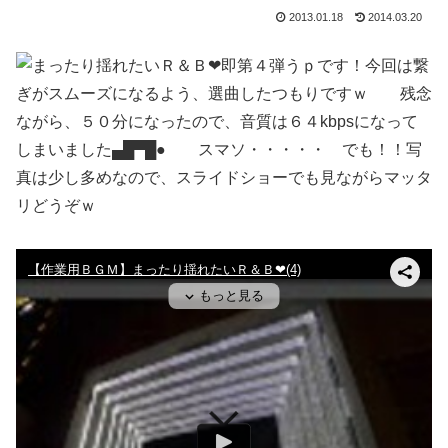
2013.01.18
2014.03.20
即第４弾うｐです！今回は繋
ぎがスムーズになるよう、選曲したつもりですｗ 残念
ながら、５０分になったので、音質は６４kbpsになって
しまいました▄█▀█● スマソ・・・・・ でも！！写
真は少し多めなので、スライドショーでも見ながらマッタ
リどうぞｗ