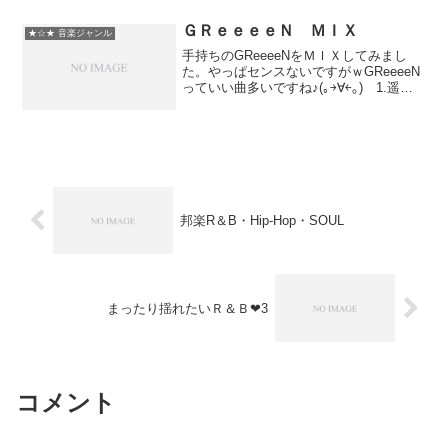
piano solos［NEW AGE-JAZZ］作業用
BGMsol...
ＧＲｅｅｅｅＮ ＭＩＸ
★☆★ 音楽ジャンル
手持ちのGReeeeNをＭＩＸしてみまし
た。やっぱセンスないですがｗGReeeeN
っていい曲多いですね♪(｡￫∀￩｡) 1.遥
か 2.刹那 3.またね。 4.キセキ 5.愛
唄 6.涙空 7.BE FREE 8.SUN
SHINE!!! 9....
邦楽R＆B・Hip-Hop・SOUL
まったり揺れたいＲ＆Ｂ❤3
コメント