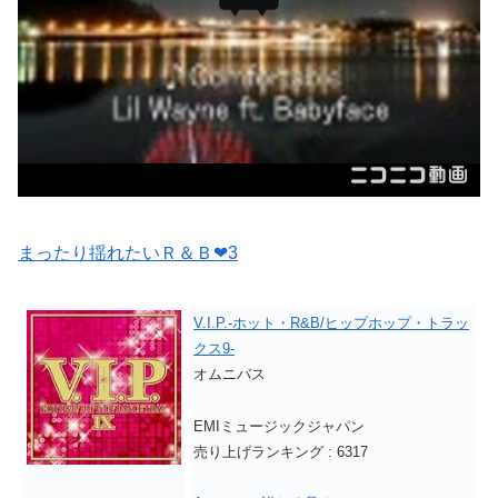
まったり揺れたいＲ＆Ｂ❤3
V.I.P.-ホット・R&B/ヒップホップ・トラッ
クス9-
オムニバス
EMIミュージックジャパン
売り上げランキング : 6317