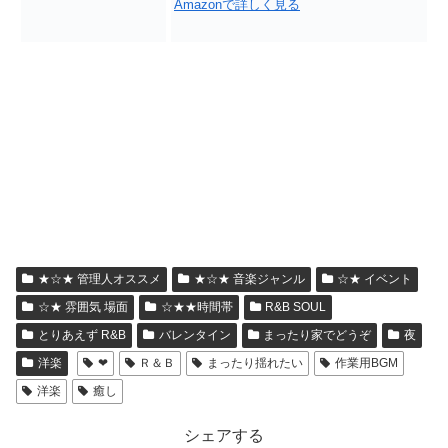
Amazonで詳しく見る
★☆★ 管理人オススメ
★☆★ 音楽ジャンル
☆★ イベント
☆★ 雰囲気 場面
☆★★時間帯
R&B SOUL
とりあえず R&B
バレンタイン
まったり家でどうぞ
夜
洋楽
❤
Ｒ＆Ｂ
まったり揺れたい
作業用BGM
洋楽
癒し
シェアする