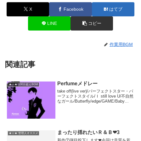
X
Facebook
はてブ
LINE
コピー
作業用BGM
関連記事
Perfumeメドレー
★☆★ 100分超えBGM
take off(live ver)/パーフェクトスター・パ
ーフェクトスタイル/Ｉ still love U/不自然
なガール/Butterfly/edge/GAME/Baby
cruising Love/チョコレイト・ディスコ/セ
ラミックガ...
まったり揺れたいＲ＆Ｂ❤3
★☆★ 管理人オススメ
新作⑦弾目投下します❤今回は音質を若