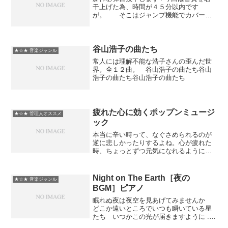
干上げた為、時間が４５分以内です
が。 そこはジャンプ機能でカバーっ
て事で(ﾉ∇≦*) マッタリ揺れながら、お
酒でもどうぞ★ まったり揺れた
いＲ＆Ｂ❤まったり揺れたいＲ＆Ｂ❤２パ
ーフェクト!R&B ...
谷山浩子の曲たち
★☆★ 音楽ジャンル
常人には理解不能な浩子さんの歪んだ世
界。全１２曲。 谷山浩子の曲たち谷山
浩子の曲たち谷山浩子の曲たち
疲れた心に効くポップンミュージ
★☆★ 管理人オススメ
ック
本当に辛い時って、なぐさめられるのが
逆に悲しかったりするよね。心が疲れた
時、ちょっとずつ元気になれるように。
ポップンミュージックならではの曲でど
うぞ。デラ系メドレー作家さんの影響受
けまくってます。●癒し系のCDみたいの
Night on The Earth［夜の
★☆★ 音楽ジャンル
とは全然違うと思います...
BGM］ピアノ
眠れぬ夜は夜空を見あげてみませんか
どこか遠いところでいつも瞬いている星
たち いつかこの光が届きますように ...
Night on The Earth［夜のBGM］ピアノ