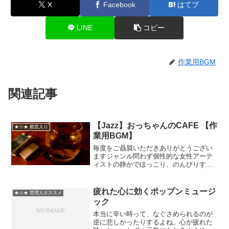
X
Facebook
はてブ
LINE
コピー
作業用BGM
関連記事
【Jazz】おっちゃんのCAFE 【作
★☆★ 殿堂入り
業用BGM】
毎度をご贔屓いただきありがとうござい
ますジャンル問わず個性的な女性アーテ
ィストの静かでほっこり、のんびりする
感じの曲を集めました少し切ない感じや
どこか懐かしい雰囲気でぜひ癒されてく
ださいませ【#00:00】Older - Colbie Ca...
疲れた心に効くポップンミュージ
★☆★ 管理人オススメ
ック
本当に辛い時って、なぐさめられるのが
逆に悲しかったりするよね。心が疲れた