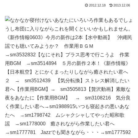
2012.12.18
2013.12.06
いろいろ作業もあるでしょ
うし布団に入りながらこれを聞くといいかもしれません。
《新作情報0603》今月の新作は2本【水中動画】 沖縄民
謡でも聴いてみようか？ 作業用ＢＧＭ
→sm3532832【なにそれ】プラス思考で行こうよ 作業
用BGM →sm3514894 ５月の新作２本！《新作情報》
【日本航空】とにかくまったりしながら癒されたい君へ
２ → sm3512439 【気分転換】ストレス解消したい
君へ【作業用BGM】→ sm3505813【贅沢動画】素敵な
夜をあなたに【作業用BGM】 → sm3108216 気分良
く作業したい君へ→sm1988915いつも寝起きの悪いあな
たへ →sm1798742 ムシャクシャしてやった昭和歌
謡 →sm1778000 癒されながら作業したい君へ
→sm1777781 Jazzでも聞きながら・・・→sm1777592