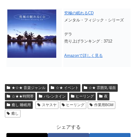
究極の眠れるCD
メンタル・フィジック・シリーズ
デラ
売り上げランキング : 3712
Amazonで詳しく見る
★☆★ 音楽ジャンル
☆★ イベント
☆★ 雰囲気 場面
☆★★時間帯
バレンタイン
ヒーリング
夜
癒し 睡眠用
スヤスヤ
ヒーリング
作業用BGM
癒し
シェアする