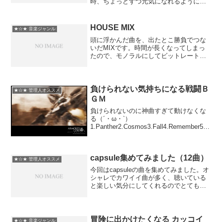
時、ちょっとずつ元気になれるように。
ポップンミュージックならではの曲でど
うぞ。デラ系メドレー作家さんの影響受
けまくってます。●癒し系のCDみたいの
HOUSE MIX
★☆★ 音楽ジャンル
とは全然違うと思います...
頭に浮かんだ曲を、出たとこ勝負でつな
いだMIXです。時間が長くなってしまっ
たので、モノラルにしてビットレートを
上げてます。01:Fade(Solid State
Acoustic Mix)/Solu Music Feat. KimBlee
...
負けられない気持ちになる戦闘Ｂ
★☆★ 管理人オススメ
ＧＭ
負けられないのに神曲すぎて動けなくな
る（´・ω・`）
1.Panther2.Cosmos3.Fall4.Remember5.z
ero6.TheLiberationofGracemeria7.ShowTi
me8.SnakeEaterあえてRP...
capsule集めてみました（12曲）
★☆★ 管理人オススメ
今回はcapsuleの曲を集めてみました。オ
シャレでカワイイ曲が多く、聴いている
と楽しい気分にしてくれるのでとても好
きです。最近の曲も好きですがうｐ主は
どっちかというと昔の曲のほうが好きだ
ったりします。最新とリミックスを抜い
た8枚のアルバム...
冒険に出かけたくなる カッコイ
★☆★ 音楽ジャンル