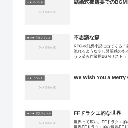
結婚式披露宴でのBGM
☆★ イベント
不思議な森
★☆★ 音楽ジャンル
RPGや幻想小説に出てくる
流れるような少し緊張感のあ
うｐ済み作業用BGMリスト→ myli
We Wish You a Mer
☆★ イベント
FFドラクエ的な世界
★☆★ 音楽ジャンル
世界って広い。FFドラクエ的
世界FFドラクエ的な世界FFドラク