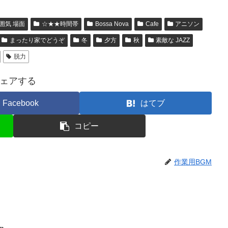
囲気 場面
☆★★時間帯
Bossa Nova
Cafe
アニソン
まったり家でどうぞ
冬
夕方
秋
素敵な JAZZ
脱力
ェアする
Facebook
はてブ
コピー
作業用BGM