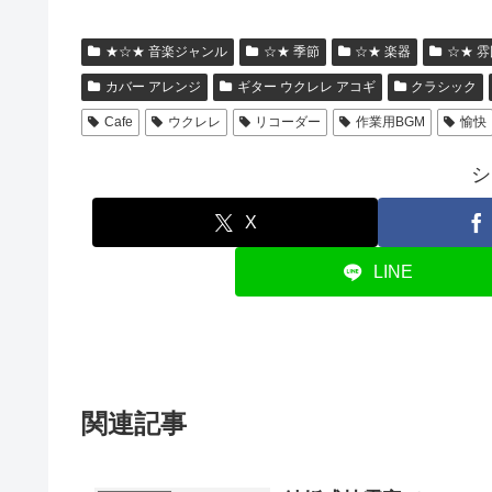
★☆★ 音楽ジャンル
☆★ 季節
☆★ 楽器
☆★ 雰
カバー アレンジ
ギター ウクレレ アコギ
クラシック
Cafe
ウクレレ
リコーダー
作業用BGM
愉快
シ
X
LINE
関連記事