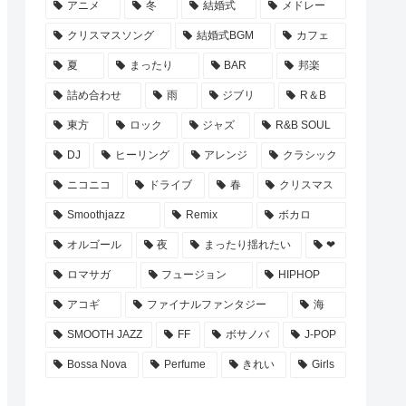
アニメ
冬
結婚式
メドレー
クリスマスソング
結婚式BGM
カフェ
夏
まったり
BAR
邦楽
詰め合わせ
雨
ジブリ
R＆B
東方
ロック
ジャズ
R&B SOUL
DJ
ヒーリング
アレンジ
クラシック
ニコニコ
ドライブ
春
クリスマス
Smoothjazz
Remix
ボカロ
オルゴール
夜
まったり揺れたい
❤
ロマサガ
フュージョン
HIPHOP
アコギ
ファイナルファンタジー
海
SMOOTH JAZZ
FF
ボサノバ
J-POP
Bossa Nova
Perfume
きれい
Girls