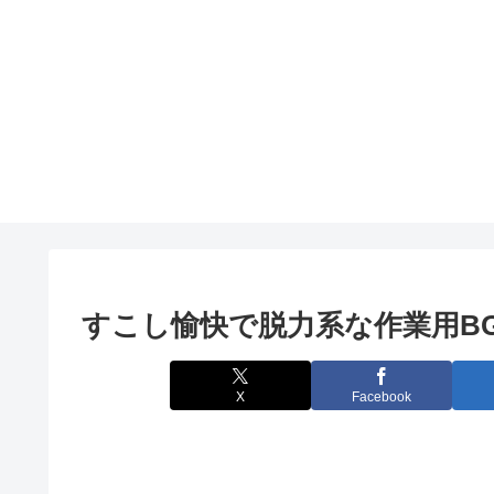
すこし愉快で脱力系な作業用B
X
Facebook