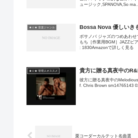
ュージック,SPANOVA,So ma..
Bossa Nova 優し
★☆★ 音楽ジャンル
ボサノバ ジャズのつめあわせで
もち［作業用BGM］JAZZ
: 1830Amazonで詳しく見る
貴方に贈る真夜中のR&B
★☆★ 管理人オススメ
彼方に贈る真夜中のMelodious Hip-H
f. Chris Brown sm14765143 02
栗コーダーカルテット名曲選