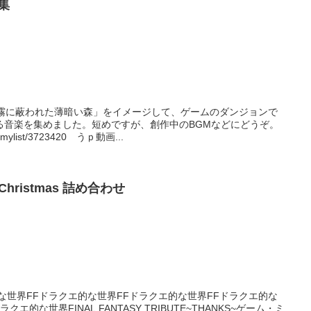
集
「霧に蔽われた薄暗い森」をイメージして、ゲームのダンジョンで
る音楽を集めました。短めですが、創作中のBGMなどにどうぞ。
st/3723420 うｐ動画...
ry Christmas 詰め合わせ
な世界FFドラクエ的な世界FFドラクエ的な世界FFドラクエ的な
エ的な世界FINAL FANTASY TRIBUTE~THANKS~ゲーム・ミ