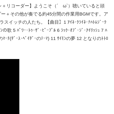
ようこそ（´ ω`）聴いていると頭
ー＋その他が奏でる約45分間の作業用BGMです。ア
ッチの人たち。【曲目】1 ｱｲﾈ･ｸﾗｲﾈ･ﾅﾊﾄﾑｼﾞｰｸ
ﾊﾟﾜｰ･ﾄｩ･ｻﾞ･ﾋﾟｰﾌﾟﾙ 6 ﾗｯｸ･ｵﾌﾞ･ｼﾞ･ｱｲﾘｯｼｭ 7 ﾊ
 帝国のﾏｰﾁ(ﾀﾞｰｽ･ﾍﾞｲﾀﾞｰのﾃｰﾏ) 11 ｻｲﾓﾝの夢 12 となりのﾄﾄﾛ