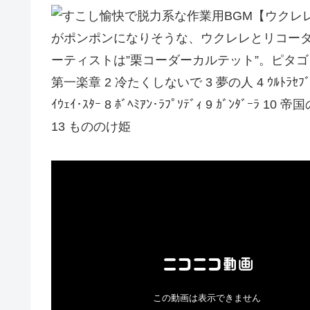
がポンポンになりそうな、ウクレレとリコーダ
ーティストは”栗コーダーカルテット”。ピタゴラスイ
第一楽章 2 冷たくしないで 3 夢の人 4 ｳﾙﾄﾗｾﾌﾞﾝの歌 5 
ｲｳｪｲ･ｽﾀｰ 8 ﾎﾞﾍﾐｱﾝ･ﾗﾌﾟｿﾃﾞｨ 9 ｶﾞﾝﾀﾞｰﾗ 10
13 もののけ姫