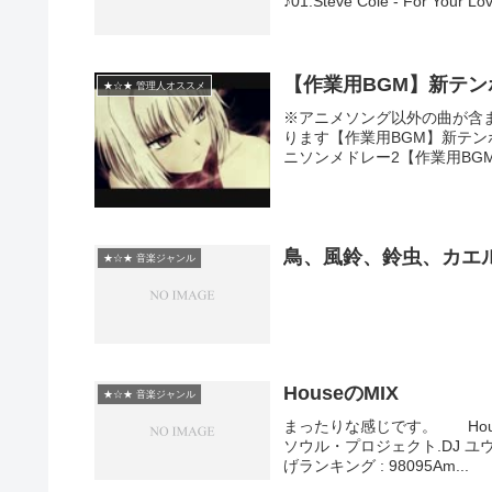
♪01.Steve Cole - For Your Lo
【作業用BGM】新テ
★☆★ 管理人オススメ
※アニメソング以外の曲が含
ります【作業用BGM】新テ
ニソンメドレー2【作業用BG
鳥、風鈴、鈴虫、カエ
★☆★ 音楽ジャンル
HouseのMIX
★☆★ 音楽ジャンル
まったりな感じです。 HouseのM
ソウル・プロジェクト.DJ 
げランキング : 98095Am...