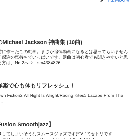
ael Jackson 神曲集 (10曲)
前に作ったこの動画。まさか追悼動画になるとは思ってもいません
て感謝の気持ちでいっぱいです。選曲は初心者でも聞きやすいと思
No.2へ⇒ sm4384826 ...
洋楽で心も体もリフレッシュ！
n Fiction2 All Night Is Alright/Racing Kites3 Escape From The
..
ion Smoothjazz】
してしまいそうなスムースジャズです(*´∀｀*)セトリです