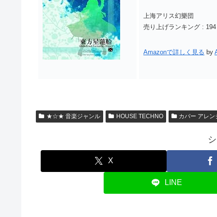
上海アリス幻樂団
売り上げランキング : 194
Amazonで詳しく見る
by
★☆★ 音楽ジャンル
HOUSE TECHNO
カバー アレン
シ
X
LINE