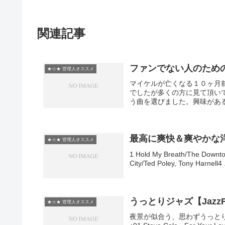
関連記事
ファンでない人のためのMich
★☆★ 管理人オススメ
マイケルが亡くなる１０ヶ月
でしたが多くの方に見て頂い
う曲を選びました。興味がある方は、
最高に爽快＆爽やかな
★☆★ 管理人オススメ
1 Hold My Breath/The Downtow
City/Ted Poley, Tony Harnell4 .
うっとりジャズ【JazzFus
★☆★ 管理人オススメ
夜景が似合う、思わずうっとり