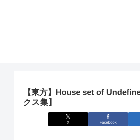
【東方】House set of Undefi
クス集】
X
Facebook