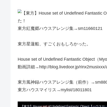
た！
東方紅魔郷ハウスアレンジ集→sm11660121
東方星蓮船、すごくおもしろかった。
House set of Undefined Fantastic Object（Myo
動画詳細→http://blog.livedoor.jp/rinx2musixxx/
東方風神録ハウスアレンジ集（前作）→sm8806
東方ハウスマイリス→mylist/18011801