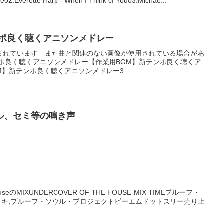
ve02.Everette Harp - When I Think of You03.Michae...
ンポ良く聴くアニソンメドレー
まれています また曲と関連のない画像が使用されている場合があ
ンポ良く聴くアニソンメドレー【作業用BGM】新テンポ良く聴くア
M】新テンポ良く聴くアニソンメドレー3
ル、セミ等の鳴き声
IXUNDERCOVER OF THE HOUSE-MIX TIMEプルーフ・
ユウキ,プルーフ・ソウル・プロジェクトビーエムドットスリー売り上