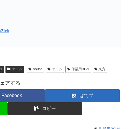
AZlink
ジ
ゲーム
house
ゲーム
作業用BGM
東方
ェアする
Facebook
はてブ
コピー
作業用BGM