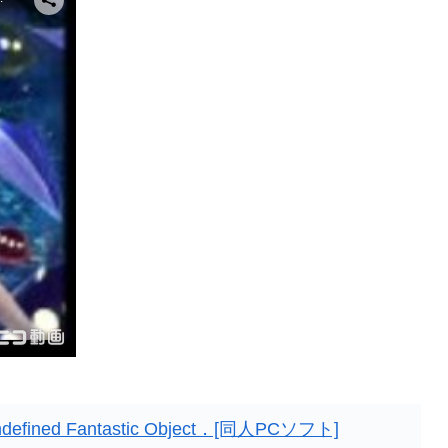
ined Fantastic Object．[同人PCソフト]