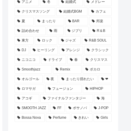
アニメ
冬
結婚式
メドレー
クリスマスソング
結婚式BGM
カフェ
夏
まったり
BAR
邦楽
詰め合わせ
雨
ジブリ
R＆B
東方
ロック
ジャズ
R&B SOUL
DJ
ヒーリング
アレンジ
クラシック
ニコニコ
ドライブ
春
クリスマス
Smoothjazz
Remix
ボカロ
オルゴール
夜
まったり揺れたい
❤
ロマサガ
フュージョン
HIPHOP
アコギ
ファイナルファンタジー
海
SMOOTH JAZZ
FF
ボサノバ
J-POP
Bossa Nova
Perfume
きれい
Girls