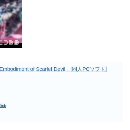
odiment of Scarlet Devil．[同人PCソフト]
link