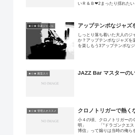
いＲ＆Ｂ❤2まったり揺れたいＲ＆Ｂ
アップテンポなジャズ
★☆★ 音楽ジャンル
しっとり落ち着いた大人のジ
か？アップテンポなジャズを
を楽しもう3アップテンポなジャズを
JAZZ Bar マスター
★☆★ 殿堂入り
クロノトリガーで熱く
★☆★ 管理人オススメ
小４の頃、クロノトリガーの
明」 「"ドラゴンクエス
博信」って煽りは当時の俺らを