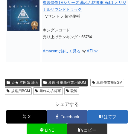
東映傑作TVシリーズ 暴れん坊将軍 Vol.1 オリジ
ナルサウンドトラック
TVサントラ,菊池俊輔
キングレコード
売り上げランキング : 55784
Amazonで詳しく見る
by
AZlink
☆★ 雰囲気 場面
放送用 単曲作業用BGM
単曲作業用BGM
放送用BGM
暴れん坊将軍
殺陣
シェアする
X
Facebook
はてブ
LINE
コピー