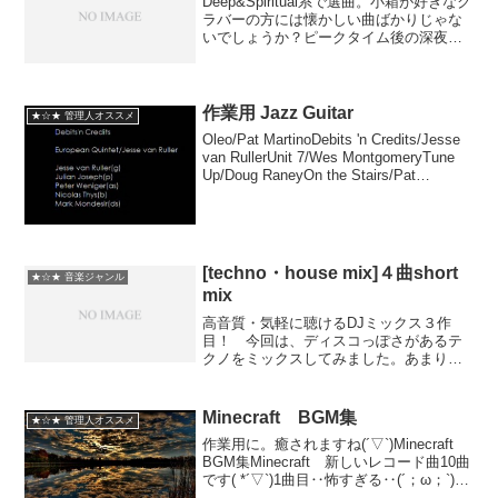
Deep&Spiritual系で選曲。小箱が好きなク
ラバーの方には懐かしい曲ばかりじゃな
いでしょうか？ピークタイム後の深夜に
暗いフロアが似合うと思います。こう言
うHouseがかかるとフロアはよく休憩タ
イムな雰囲気になってしまう事があるの
で、...
作業用 Jazz Guitar
★☆★ 管理人オススメ
Oleo/Pat MartinoDebits 'n Credits/Jesse
van RullerUnit 7/Wes MontgomeryTune
Up/Doug RaneyOn the Stairs/Pat
MartinoRoad S...
[techno・house mix]４曲short
★☆★ 音楽ジャンル
mix
高音質・気軽に聴けるDJミックス３作
目！ 今回は、ディスコっぽさがあるテ
クノをミックスしてみました。あまりテ
クノは聴いてなかったのですが、ある時
「Kagami」というアーティストの独特な
音が気に入り少しづつ集めるようになり
Minecraft BGM集
★☆★ 管理人オススメ
ました。この動画の...
作業用に。癒されますね(´▽`)Minecraft
BGM集Minecraft 新しいレコード曲10曲
です( *´▽`)1曲目‥怖すぎる‥(´；ω；`)個
人的には4と7曲目をGETしたいですｗ