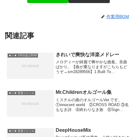
作業用BGM
関連記事
きれいで爽快な洋楽メドレー
★☆★ 100分超えBGM
メロディーが綺麗で爽やかな曲集。良曲
ばかり。【曲が重なりますがこちらもど
うぞ→sm18289556】1.Built To
Last/Mêlée 2.Fireflies/Owl City
3.What's Left of Me/Nick La...
Mr.Childrenオルゴール集
★☆★ 音楽ジャンル
ミスチルの曲のオルゴールVer.です。
①innocent world ②CROSS ROAD ③名
もなき詩 ④終わりなき旅 ⑤Sign
⑥over ⑦彩り ⑧星になれたら 【その
他の作業用BGM】Mr.Children作業用BGM
集→myl...
DeepHouseMix
★☆★ 音楽ジャンル