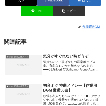
X
Facebook
はてブ
LINE
コピー
作業用BGM
関連記事
気分がすぐれない時どうぞ
★☆★ 管理人オススメ
気持ちのいい歌ばかりの洋楽ポップス
集。有名なものから無名なものまで。
■■■01:Gilbert O'Sullivan／Alone Again
(Naturally)■02:RAZORLIGHT／Who
Needs Love■03:Elton...
初音ミク 神曲メドレー【作業用
★☆★ 管理人オススメ
BGM 厳選50曲】
頑張る友人たちへ向けて・・・■ミクオリ
ジナル曲で最新から懐かしいものまで厳
選し50曲集めて、ニコニコの限界に挑戦