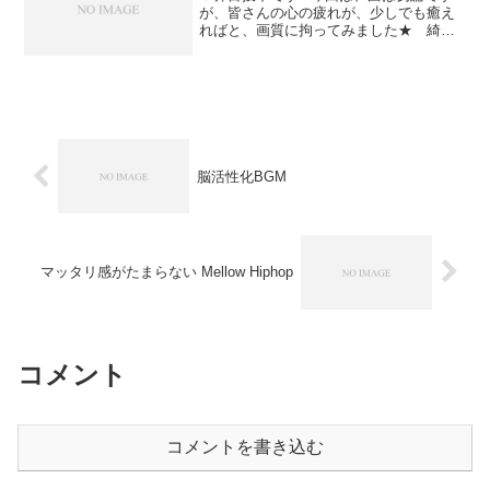
が、皆さんの心の疲れが、少しでも癒え
ればと、画質に拘ってみました★ 綺麗
な景色を散歩しながら、Ｒ＆Ｂでマッタ
リ揺れて、疲れを癒してください（*´ー
`) まったり揺れたいＲ＆Ｂ❤まっ
たり揺れたいＲ＆Ｂ...
脳活性化BGM
マッタリ感がたまらない Mellow Hiphop
コメント
コメントを書き込む