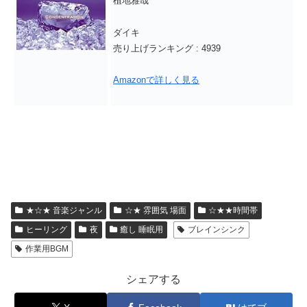
植地雅哉
ダイキ
売り上げランキング : 4939
Amazonで詳しく見る
★☆★ 音楽ジャンル
☆★ 雰囲気 場面
☆★★時間帯
ヒーリング
夜
癒し 睡眠用
ブレインシンク
作業用BGM
シェアする