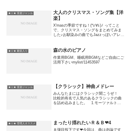
してみました☆■できるかぎり長時間高画
質高音質を目指しましたがもう全てが限
界ですorz■誠に勝手ながらお借りしまし
大人のクリスマス・ソング集【洋
★☆★ 音楽ジャンル
た。ありがとう...
楽】
X'masの季節ですね！(*≧∀≦)ﾉ ってこと
で、クリスマス・ソングをまとめてみま
した♪お馴染みの曲でもJazzっぽいアレン
ジのものやR&Bなど、大人っぽい雰囲気
にしてみました。** 文字数制限で全て書
ききれないので、曲名は動画内でご確
森の水のピアノ
★☆★ 殿堂入り
認...
作業用BGM、睡眠用BGMなどご自由にご
活用下さいmylist/11453597
【クラシック】神曲メドレー
★☆★ 音楽ジャンル
みんなたまにはクラシック聞こうぜ！
比較的有名で人気のあるクラシックの曲
を詰め込みました。 1.モーツァルト
『アイネ・クライネ・ナハトムジーク』
第一楽章【0:00～8:27】 2.モーツァルト
『ジュピター』第二楽章【8:27～17:55】
...
まったり揺れたいＲ＆Ｂ❤4
★☆★ 管理人オススメ
８弾目投下です❤今回は、曲は勿論です