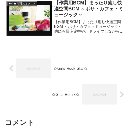
毛 recog レ...
【作業用BGM】まったり癒し快
★☆★ 管理人オススメ
適空間BGM ～ボサ・カフェ・ミ
ュージック～
【作業用BGM】まったり癒し快適空間
BGM ～ボサ・カフェ・ミュージック～
他にも帰宅途中や、ドライブしながら、
勉強・読書や運動、ちょっとした休憩の
合間など、有線（USEN）代わりにでも
聴いてもいいですね。）【作業用BGM】
まったり癒し快適...
☆Girls Rock Star☆
☆Girls Remix☆
コメント