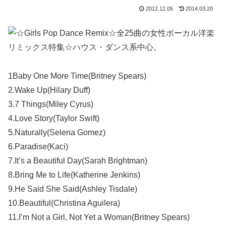
2012.12.05
2014.03.20
全25曲の女性ボーカル洋楽
リミックス特集☆ハウス・ダンス系中心。
1Baby One More Time(Britney Spears)
2.Wake Up(Hilary Duff)
3.7 Things(Miley Cyrus)
4.Love Story(Taylor Swift)
5.Naturally(Selena Gomez)
6.Paradise(Kaci)
7.It’s a Beautiful Day(Sarah Brightman)
8.Bring Me to Life(Katherine Jenkins)
9.He Said She Said(Ashley Tisdale)
10.Beautiful(Christina Aguilera)
11.I’m Not a Girl, Not Yet a Woman(Britney Spears)