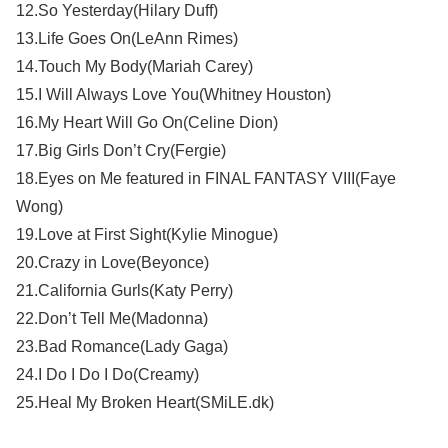
12.So Yesterday(Hilary Duff)
13.Life Goes On(LeAnn Rimes)
14.Touch My Body(Mariah Carey)
15.I Will Always Love You(Whitney Houston)
16.My Heart Will Go On(Celine Dion)
17.Big Girls Don’t Cry(Fergie)
18.Eyes on Me featured in FINAL FANTASY VIII(Faye
Wong)
19.Love at First Sight(Kylie Minogue)
20.Crazy in Love(Beyonce)
21.California Gurls(Katy Perry)
22.Don’t Tell Me(Madonna)
23.Bad Romance(Lady Gaga)
24.I Do I Do I Do(Creamy)
25.Heal My Broken Heart(SMiLE.dk)