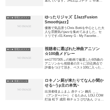
選んでいます。JAZZはコチラ → 作業
用.net
ゆったりジャズ【JazzFusion
★☆★ 管理人オススメ
Smoothjazz】
優雅で気品漂うChris Bottiを中心とした大
人な雰囲気のjazzを集めてみました。セ
トリです♪01.Kenny G - My Favorite
Things02.Komeda Project - Tail
Peace03.Ronnie...
視聴者に選ばれた神曲アニソン
★☆★ 管理人オススメ
☆100曲メドレー
sm17707305→の動画で厳選した605曲の
アニソンから視聴者の方々に10点満点で
評価をつけて頂き、ベスト100に入った曲
を使ってアニソンメドレーを作りまし
た。順番と順位は関係なく順番はバラン
スを考えてUP主が決めました。ただ
ロキノン厨が来たりてなんか聞か
★☆★ 音楽ジャンル
し.001...
せる~うp主の本気~
出演者様まふまふ 赤ティン 鋼兵 ＿＿
（アンダーバー） ぐるたみん LOLI.COM
灯油 松下 成田 柿チョコ びびあん ジェム
しゃむおん ジギル バル moimoi 鹿乃 ゆ
いこんぬ ヲタみん 転少女 タイ焼き屋 湯