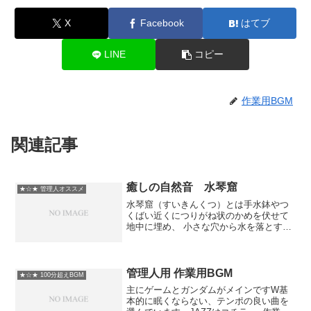
X
Facebook
はてブ
LINE
コピー
作業用BGM
関連記事
癒しの自然音 水琴窟
★☆★ 管理人オススメ
水琴窟（すいきんくつ）とは手水鉢やつ
くばい近くにつりがね状のかめを伏せて
地中に埋め、 小さな穴から水を落とすと
水滴の音が反響して庭園に琴の音に似た
妙なる音を響かせる日本独自の風流な仕
掛けのことです。少し寂しげで幻想的な
音があなたを眠りへと誘...
管理人用 作業用BGM
★☆★ 100分超えBGM
主にゲームとガンダムがメインですW基
本的に眠くならない、テンポの良い曲を